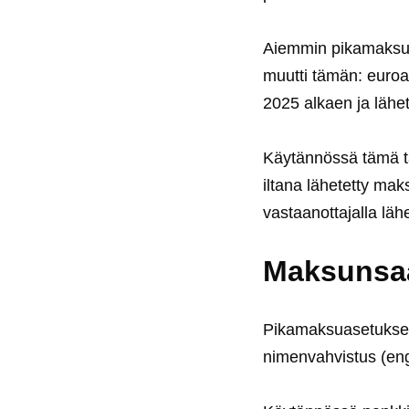
Aiemmin pikamaksut 
muutti tämän: euroa
2025 alkaen ja lähe
Käytännössä tämä tark
iltana lähetetty ma
vastaanottajalla lähe
Maksunsaa
Pikamaksuasetuksen
nimenvahvistus (en