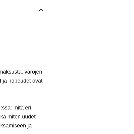
 maksusta, varojen
vat ja nopeudet ovat
:ssa: mitä eri
sekä miten uudet
aksamiseen ja