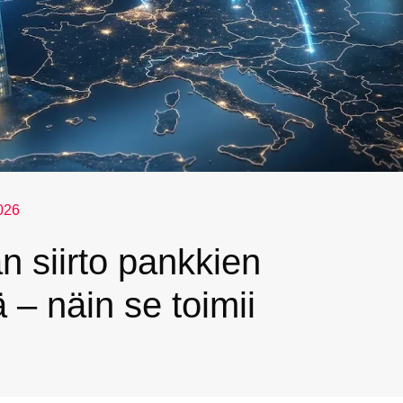
026
 siirto pankkien
lä – näin se toimii