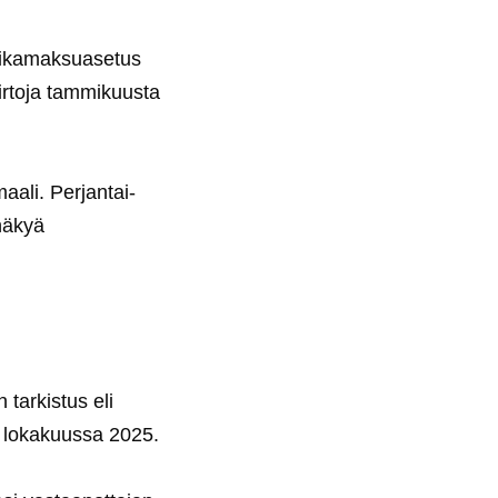
 pikamaksuasetus
irtoja tammikuusta
maali. Perjantai-
näkyä
tarkistus eli
n lokakuussa 2025.