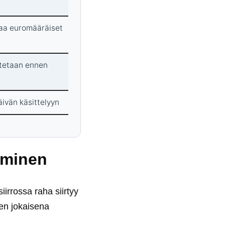
aa euromääräiset
istetaan ennen
ivän käsittelyyn
aminen
irrossa raha siirtyy
en jokaisena