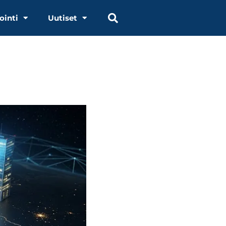
ointi
Uutiset