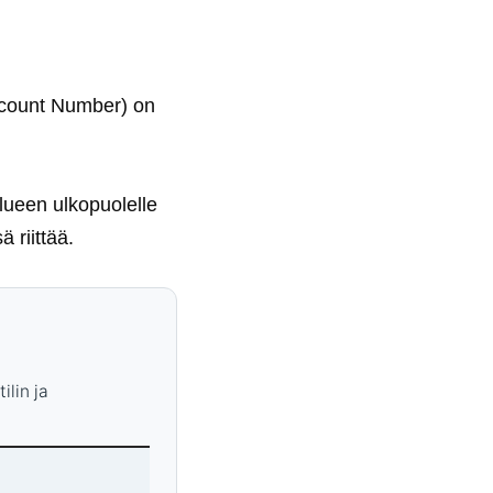
Account Number) on
alueen ulkopuolelle
 riittää.
ilin ja