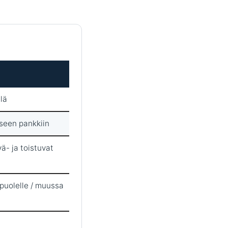
lä
iseen pankkiin
ä- ja toistuvat
puolelle / muussa