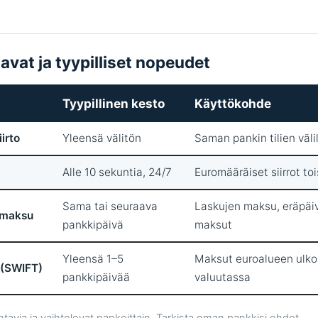
avat ja tyypilliset nopeudet
Tyypillinen kesto
Käyttökohde
irto
Yleensä välitön
Saman pankin tilien välil
Alle 10 sekuntia, 24/7
Euromääräiset siirrot to
Sama tai seuraava
Laskujen maksu, eräpäiv
-maksu
pankkipäivä
maksut
Yleensä 1–5
Maksut euroalueen ulko
(SWIFT)
pankkipäivää
valuutassa
tavia ja vaihtelevat pankeittain. Tarkista oman pankkisi ehdot.