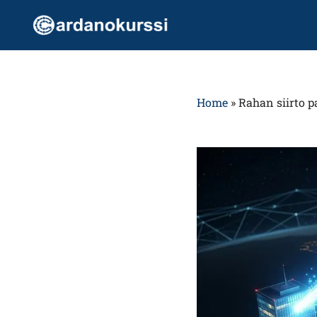
Siirry
suoraan
sisältöön
Home
»
Rahan siirto p