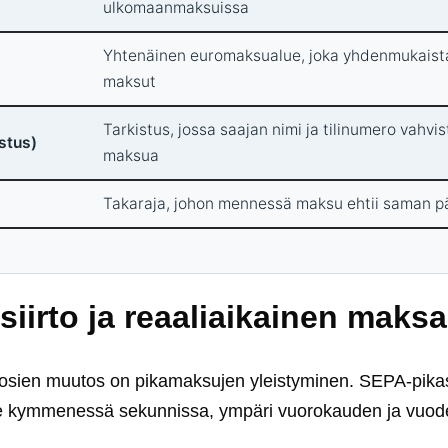
ulkomaanmaksuissa
Yhtenäinen euromaksualue, joka yhdenmukaist
maksut
Tarkistus, jossa saajan nimi ja tilinumero vahv
stus)
maksua
Takaraja, johon mennessä maksu ehtii saman pä
iirto ja reaaliaikainen maks
uosien muutos on pikamaksujen yleistyminen. SEPA-pikasi
lle kymmenessä sekunnissa, ympäri vuorokauden ja vuod