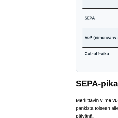
SEPA
VoP (nimenvahvi
Cut-off-aika
SEPA-pikas
Merkittävin viime v
pankista toiseen a
päivänä.