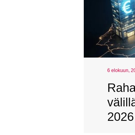
6 elokuun, 2
Rahan
välil
2026