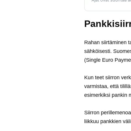
Pankkisiir
Rahan siirtäminen tapa
sähköisesti. Suomes
(Single Euro Payme
Kun teet siirron verk
varmistaa, että tilil
esimerkiksi pankin m
Siirron perillemenoa
liikkuu pankkien väl