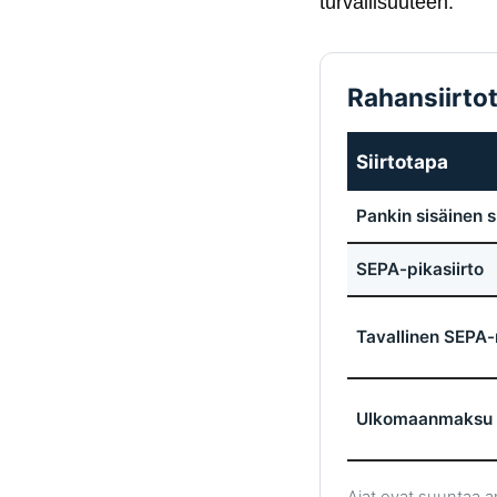
turvallisuuteen.
Rahansiirtot
Siirtotapa
Pankin sisäinen si
SEPA-pikasiirto
Tavallinen SEPA
Ulkomaanmaksu 
Ajat ovat suuntaa an