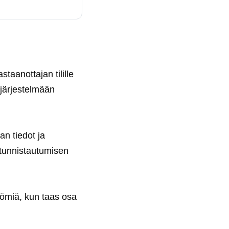
staanottajan tilille
järjestelmään
an tiedot ja
n tunnistautumisen
ttömiä, kun taas osa