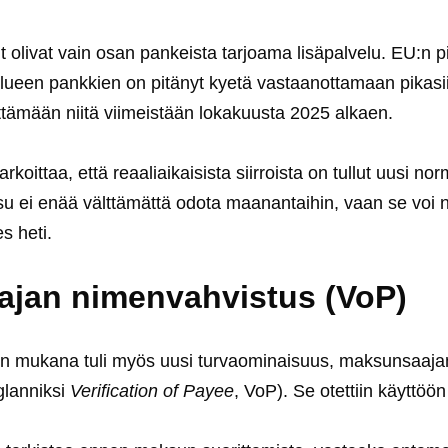
olivat vain osan pankeista tarjoama lisäpalvelu. EU:n
lueen pankkien on pitänyt kyetä vastaanottamaan pikasi
ttämään niitä viimeistään lokakuusta 2025 alkaen.
oittaa, että reaaliaikaisista siirroista on tullut uusi nor
ksu ei enää välttämättä odota maanantaihin, vaan se voi 
s heti.
jan nimenvahvistus (VoP)
 mukana tuli myös uusi turvaominaisuus, maksunsaajan 
glanniksi
Verification of Payee
, VoP). Se otettiin käyttöö