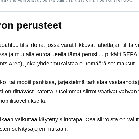
ron perusteet
htuu tilisiirtona, jossa varat liikkuvat lähettäjän tililtä va
sa ja muualla euroalueella tämä perustuu pitkälti SEPA-
nts Area), joka yhdenmukaistaa euromääräiset maksut.
ko- tai mobiilipankissa, järjestelmä tarkistaa vastaanottaj
läsi on riittävästi katetta. Useimmat siirrot vaativat vahva
obiilisovelluksella.
ikaan vaikuttaa käytetty siirtotapa. Osa siirroista on väli
isten selvitysajojen mukaan.