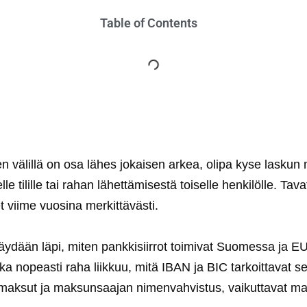
Table of Contents
n välillä on osa lähes jokaisen arkea, olipa kyse laskun
elle tilille tai rahan lähettämisestä toiselle henkilölle. Ta
 viime vuosina merkittävästi.
äydään läpi, miten pankkisiirrot toimivat Suomessa ja EU
inka nopeasti raha liikkuu, mitä IBAN ja BIC tarkoittavat 
amaksut ja maksunsaajan nimenvahvistus, vaikuttavat m