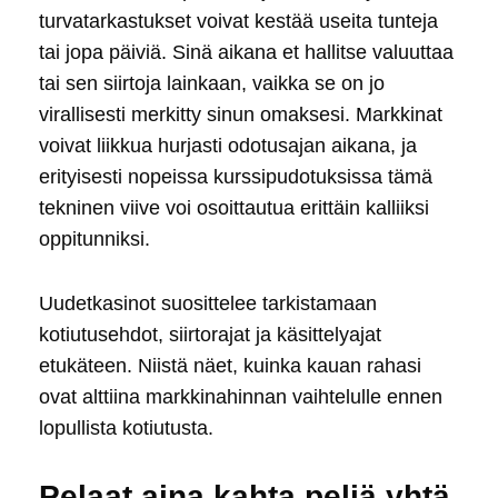
turvatarkastukset voivat kestää useita tunteja
tai jopa päiviä. Sinä aikana et hallitse valuuttaa
tai sen siirtoja lainkaan, vaikka se on jo
virallisesti merkitty sinun omaksesi. Markkinat
voivat liikkua hurjasti odotusajan aikana, ja
erityisesti nopeissa kurssipudotuksissa tämä
tekninen viive voi osoittautua erittäin kalliiksi
oppitunniksi.
Uudetkasinot suosittelee tarkistamaan
kotiutusehdot, siirtorajat ja käsittelyajat
etukäteen. Niistä näet, kuinka kauan rahasi
ovat alttiina markkinahinnan vaihtelulle ennen
lopullista kotiutusta.
Pelaat aina kahta peliä yhtä