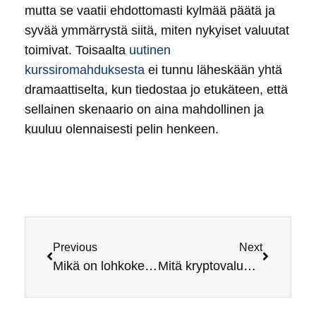
mutta se vaatii ehdottomasti kylmää päätä ja
syvää ymmärrystä siitä, miten nykyiset valuutat
toimivat. Toisaalta
uutinen
kurssiromahduksesta
ei tunnu läheskään yhtä
dramaattiselta, kun tiedostaa jo etukäteen, että
sellainen skenaario on aina mahdollinen ja
kuuluu olennaisesti pelin henkeen.
Previous
Next
Mikä on lohkoketju? Selkeä opas aloittelijalle
Mitä kryptovaluutat ovat? Selkeä opas aloittelijalle