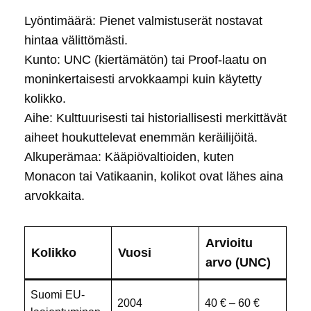
Lyöntimäärä: Pienet valmistuserät nostavat
hintaa välittömästi.
Kunto: UNC (kiertämätön) tai Proof-laatu on
moninkertaisesti arvokkaampi kuin käytetty
kolikko.
Aihe: Kulttuurisesti tai historiallisesti merkittävät
aiheet houkuttelevat enemmän keräilijöitä.
Alkuperämaa: Kääpiövaltioiden, kuten
Monacon tai Vatikaanin, kolikot ovat lähes aina
arvokkaita.
Arvioitu
Kolikko
Vuosi
arvo (UNC)
Suomi EU-
2004
40 € – 60 €