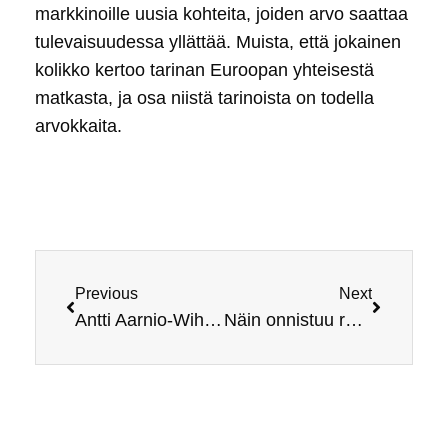
markkinoille uusia kohteita, joiden arvo saattaa
tulevaisuudessa yllättää. Muista, että jokainen
kolikko kertoo tarinan Euroopan yhteisestä
matkasta, ja osa niistä tarinoista on todella
arvokkaita.
Previous
Next
Antti Aarnio-Wihuri omaisuus
Näin onnistuu rahan siirto pankkien välillä