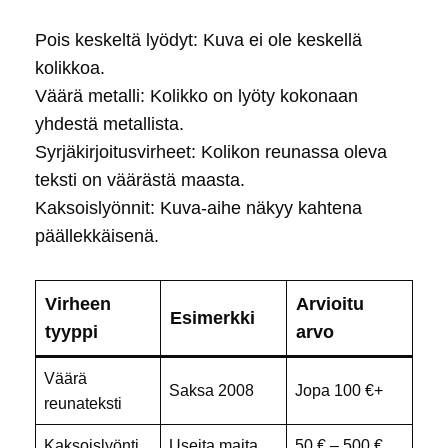
Pois keskeltä lyödyt: Kuva ei ole keskellä
kolikkoa.
Väärä metalli: Kolikko on lyöty kokonaan
yhdestä metallista.
Syrjäkirjoitusvirheet: Kolikon reunassa oleva
teksti on väärästä maasta.
Kaksoislyönnit: Kuva-aihe näkyy kahtena
päällekkäisenä.
Virheen
Arvioitu
Esimerkki
tyyppi
arvo
Väärä
Saksa 2008
Jopa 100 €+
reunateksti
Kaksoislyönti
Useita maita
50 € – 500 €