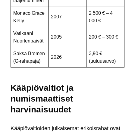
laajentuminen
Monaco Grace
2 500 € – 4
2007
Kelly
000 €
Vatikaani
2005
200 € – 300 €
Nuortenpäivät
Saksa Bremen
3,90 €
2026
(G-rahapaja)
(uutuusarvo)
Kääpiövaltiot ja
numismaattiset
harvinaisuudet
Kääpiövaltioiden julkaisemat erikoisrahat ovat