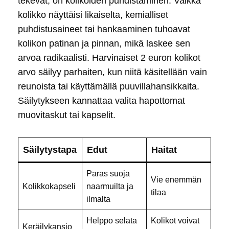
tekevät, on kolikoiden puhdistaminen. Vaikka
kolikko näyttäisi likaiselta, kemialliset
puhdistusaineet tai hankaaminen tuhoavat
kolikon patinan ja pinnan, mikä laskee sen
arvoa radikaalisti. Harvinaiset 2 euron kolikot
arvo säilyy parhaiten, kun niitä käsitellään vain
reunoista tai käyttämällä puuvillahansikkaita.
Säilytykseen kannattaa valita hapottomat
muovitaskut tai kapselit.
Säilytystapa
Edut
Haitat
Paras suoja
Vie enemmän
Kolikkokapseli
naarmuilta ja
tilaa
ilmalta
Helppo selata
Kolikot voivat
Keräilykansio