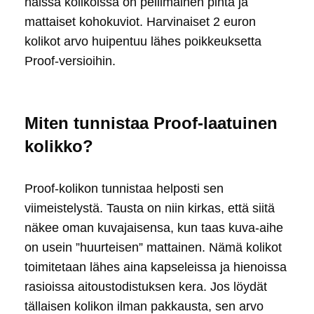
näissä kolikoissa on peilimäinen pinta ja
mattaiset kohokuviot. Harvinaiset 2 euron
kolikot arvo huipentuu lähes poikkeuksetta
Proof-versioihin.
Miten tunnistaa Proof-laatuinen
kolikko?
Proof-kolikon tunnistaa helposti sen
viimeistelystä. Tausta on niin kirkas, että siitä
näkee oman kuvajaisensa, kun taas kuva-aihe
on usein ”huurteisen” mattainen. Nämä kolikot
toimitetaan lähes aina kapseleissa ja hienoissa
rasioissa aitoustodistuksen kera. Jos löydät
tällaisen kolikon ilman pakkausta, sen arvo